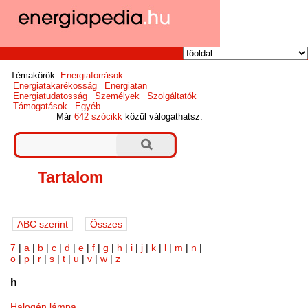
Témakörök:
Energiaforrások
Energiatakarékosság
Energiatan
Energiatudatosság
Személyek
Szolgáltatók
Támogatások
Egyéb
Már
642 szócikk
közül válogathatsz.
Tartalom
7
|
a
|
b
|
c
|
d
|
e
|
f
|
g
|
h
|
i
|
j
|
k
|
l
|
m
|
n
|
o
|
p
|
r
|
s
|
t
|
u
|
v
|
w
|
z
h
Halogén lámpa