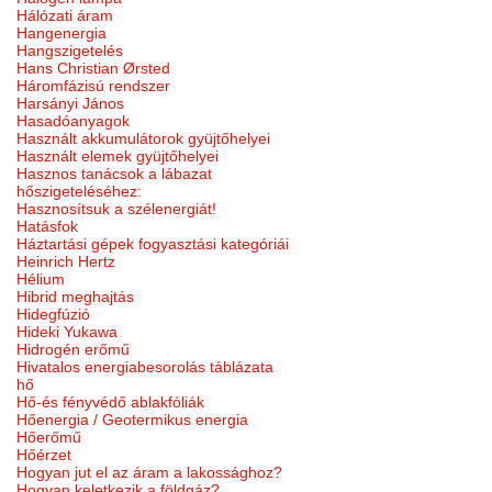
Hálózati áram
Hangenergia
Hangszigetelés
Hans Christian Ørsted
Háromfázisú rendszer
Harsányi János
Hasadóanyagok
Használt akkumulátorok gyüjtőhelyei
Használt elemek gyüjtőhelyei
Hasznos tanácsok a lábazat
hőszigeteléséhez:
Hasznosítsuk a szélenergiát!
Hatásfok
Háztartási gépek fogyasztási kategóriái
Heinrich Hertz
Hélium
Hibrid meghajtás
Hidegfúzió
Hideki Yukawa
Hidrogén erőmű
Hivatalos energiabesorolás táblázata
hő
Hő-és fényvédő ablakfóliák
Hőenergia / Geotermikus energia
Hőerőmű
Hőérzet
Hogyan jut el az áram a lakossághoz?
Hogyan keletkezik a földgáz?