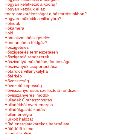
Hogyan keletkezik a kőolaj?
Hogyan kezdjük el az
energiatakarékosságot a háztartásunkban?
Hogyan működik a villanyóra?
Hőhidak
Hőkamera
Hold
Homlokzati hőszigetelés
Honnan jön a földgáz?
Hőszigetelés
Hőszigetelés természetesen
Hőszigetelő rendszerek
Hőszivattyú működése, fontossága
Hőszivattyúk csoportosítása
Hőtárolós villanykályha
Hőtérkép
Hőveszteség
Hővezető képesség
Hővisszanyeréses szellőztető rendszer
Hővisszanyerési módok
Hulladék újrahasznosítás
Hulladékból nyert energia
Hulladékgazdálkodás
Hullámenergia
Hurkolt hálózat
Hűtő energiatakarékos használata
Hűtő-fűtő klíma
Hyppolite Pixii