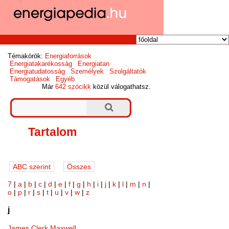
Témakörök:
Energiaforrások
Energiatakarékosság
Energiatan
Energiatudatosság
Személyek
Szolgáltatók
Támogatások
Egyéb
Már
642 szócikk
közül válogathatsz.
Tartalom
7
|
a
|
b
|
c
|
d
|
e
|
f
|
g
|
h
|
i
|
j
|
k
|
l
|
m
|
n
|
o
|
p
|
r
|
s
|
t
|
u
|
v
|
w
|
z
j
James Clerk Maxwell