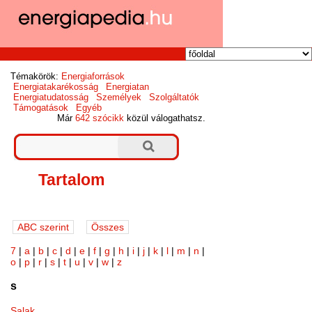
Témakörök:
Energiaforrások
Energiatakarékosság
Energiatan
Energiatudatosság
Személyek
Szolgáltatók
Támogatások
Egyéb
Már
642 szócikk
közül válogathatsz.
Tartalom
7
|
a
|
b
|
c
|
d
|
e
|
f
|
g
|
h
|
i
|
j
|
k
|
l
|
m
|
n
|
o
|
p
|
r
|
s
|
t
|
u
|
v
|
w
|
z
s
Salak