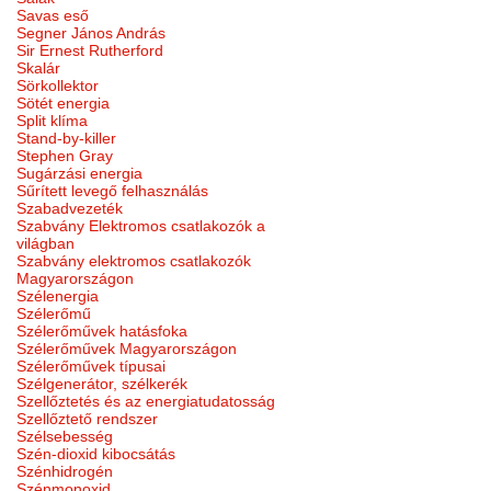
Savas eső
Segner János András
Sir Ernest Rutherford
Skalár
Sörkollektor
Sötét energia
Split klíma
Stand-by-killer
Stephen Gray
Sugárzási energia
Sűrített levegő felhasználás
Szabadvezeték
Szabvány Elektromos csatlakozók a
világban
Szabvány elektromos csatlakozók
Magyarországon
Szélenergia
Szélerőmű
Szélerőművek hatásfoka
Szélerőművek Magyarországon
Szélerőművek típusai
Szélgenerátor, szélkerék
Szellőztetés és az energiatudatosság
Szellőztető rendszer
Szélsebesség
Szén-dioxid kibocsátás
Szénhidrogén
Szénmonoxid