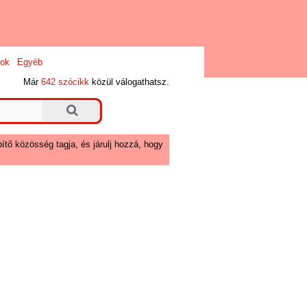
ok
Egyéb
Már
642 szócikk
közül válogathatsz.
ítő közösség tagja, és járulj hozzá, hogy