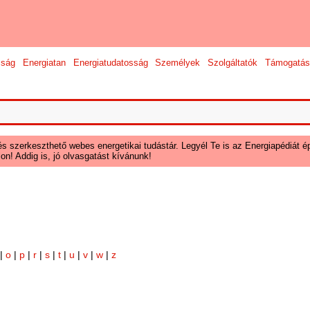
sság
Energiatan
Energiatudatosság
Személyek
Szolgáltatók
Támogatás
és szerkeszthető webes energetikai tudástár. Legyél Te is az Energiapédiát ép
on! Addig is, jó olvasgatást kívánunk!
|
o
|
p
|
r
|
s
|
t
|
u
|
v
|
w
|
z