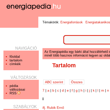
Témakörök:
Energiaforrások
Energiatakaréko
NAVIGÁCIÓ
Az Energiapédia egy bárki által hozzáférhető 
minél több hasznos információ legyen az oldal
főoldal
tartalom
címkék
Tartalom
VÁLTOZÁSOK
pédia
változásai
7
|
a
|
b
|
c
|
d
|
e
|
f
|
g
|
h
|
i
|
j
|
k
|
l
|
m
|
n
RSS
i
SZABÁLYOK
ifj. Rubik Ernő