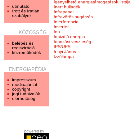
Igényelhető energiatámogatások listája
útmutató
Inert hulladék
írott és íratlan
Infrapanel
szabályok
Infravörös sugárzás
Interferencia
Inverter
Ion
KÖZÖSSÉG
Ionizáló energia
Ionozási veszteség
belépés és
IPS/UPS
regisztráció
Irinyi János
közreműködők
Izzólámpa
ENERGIAPÉDIA
impresszum
médiaajánlat
copyright
jogi tudnivalók
elérhetőség
powered by