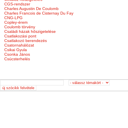
CGS-rendszer
Charles Augustin De Coulomb
Charles Francois de Cisternay Du Fay
CNG-LPG
Copley-érem
Coulomb törvény
Családi házak hőszigetelése
Csatlakozási pont
Csatlakozó berendezés
Csatornahálózat
Csikai Gyula
Csonka János
Csúcsterhelés