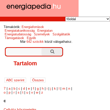
Témakörök:
Energiaforrások
Energiatakarékosság
Energiatan
Energiatudatosság
Személyek
Szolgáltatók
Támogatások
Egyéb
Már
642 szócikk
közül válogathatsz.
Tartalom
7
|
a
|
b
|
c
|
d
|
e
|
f
|
g
|
h
|
i
|
j
|
k
|
l
|
m
|
n
|
o
|
p
|
r
|
s
|
t
|
u
|
v
|
w
|
z
c
Cellulóz hőszigetelés