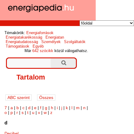
Témakörök:
Energiaforrások
Energiatakarékosság
Energiatan
Energiatudatosság
Személyek
Szolgáltatók
Támogatások
Egyéb
Már
642 szócikk
közül válogathatsz.
Tartalom
7
|
a
|
b
|
c
|
d
|
e
|
f
|
g
|
h
|
i
|
j
|
k
|
l
|
m
|
n
|
o
|
p
|
r
|
s
|
t
|
u
|
v
|
w
|
z
d
Decibel